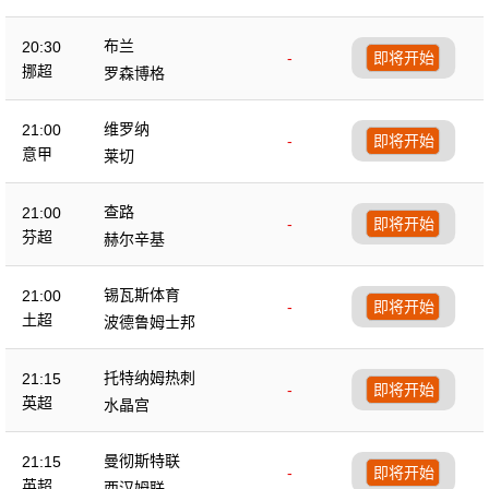
布兰
20:30
-
即将开始
挪超
罗森博格
维罗纳
21:00
-
即将开始
意甲
莱切
查路
21:00
-
即将开始
芬超
赫尔辛基
锡瓦斯体育
21:00
-
即将开始
土超
波德鲁姆士邦
托特纳姆热刺
21:15
-
即将开始
英超
水晶宫
曼彻斯特联
21:15
-
即将开始
英超
西汉姆联