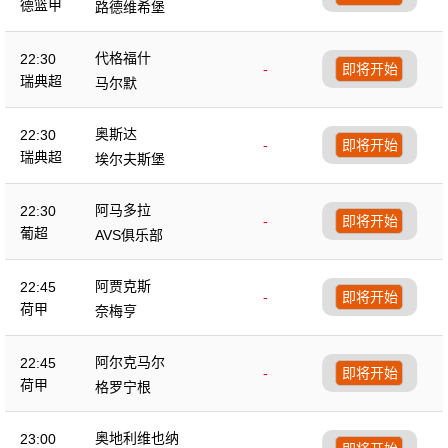
德篮甲
路德维希堡
代格福什
22:30
-
即将开始
瑞典超
马尔默
奥斯达
22:30
-
即将开始
瑞典超
埃尔夫斯堡
阿马多拉
22:30
-
即将开始
葡超
AVS俱乐部
阿贾克斯
22:45
-
即将开始
荷甲
奈梅亨
阿尔克马尔
22:45
-
即将开始
荷甲
格罗宁根
奥地利维也纳
23:00