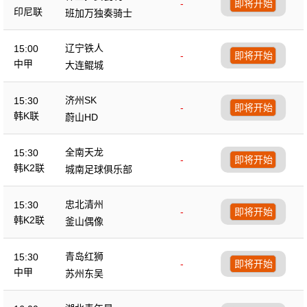
-
即将开始
印尼联
班加万独奏骑士
辽宁铁人
15:00
-
即将开始
中甲
大连鲲城
济州SK
15:30
-
即将开始
韩K联
蔚山HD
全南天龙
15:30
-
即将开始
韩K2联
城南足球俱乐部
忠北清州
15:30
-
即将开始
韩K2联
釜山偶像
青岛红狮
15:30
-
即将开始
中甲
苏州东吴