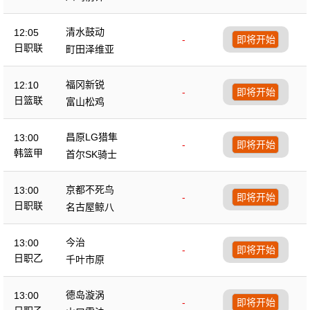
清水鼓动
12:05
-
即将开始
日职联
町田泽维亚
福冈新锐
12:10
-
即将开始
日篮联
富山松鸡
昌原LG猎隼
13:00
-
即将开始
韩篮甲
首尔SK骑士
京都不死鸟
13:00
-
即将开始
日职联
名古屋鲸八
今治
13:00
-
即将开始
日职乙
千叶市原
德岛漩涡
13:00
-
即将开始