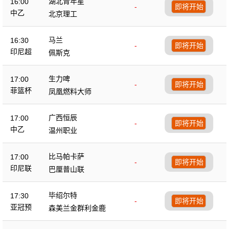
湖北青年星
16:00
-
即将开始
中乙
北京理工
马兰
16:30
-
即将开始
印尼超
佩斯克
生力啤
17:00
-
即将开始
菲篮杯
凤凰燃料大师
广西恒辰
17:00
-
即将开始
中乙
温州职业
比马帕卡萨
17:00
-
即将开始
印尼联
巴厘普山联
毕绍尔特
17:30
-
即将开始
亚冠预
森美兰金群利金鹿