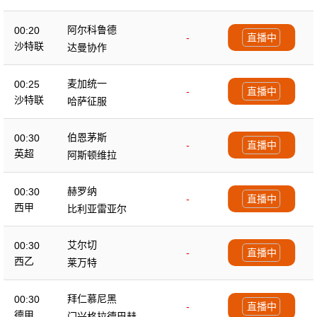
阿尔科鲁德
00:20
-
直播中
沙特联
达曼协作
麦加统一
00:25
-
直播中
沙特联
哈萨征服
伯恩茅斯
00:30
-
直播中
英超
阿斯顿维拉
赫罗纳
00:30
-
直播中
西甲
比利亚雷亚尔
艾尔切
00:30
-
直播中
西乙
莱万特
拜仁慕尼黑
00:30
-
直播中
德甲
门兴格拉德巴赫