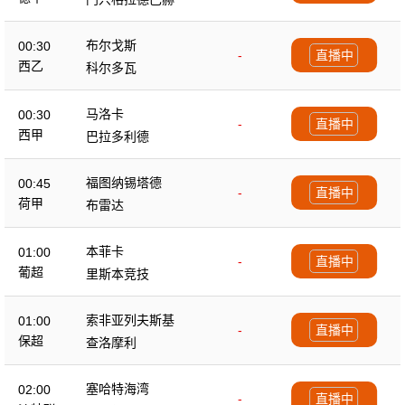
布尔戈斯
00:30
-
直播中
西乙
科尔多瓦
马洛卡
00:30
-
直播中
西甲
巴拉多利德
福图纳锡塔德
00:45
-
直播中
荷甲
布雷达
本菲卡
01:00
-
直播中
葡超
里斯本竞技
索非亚列夫斯基
01:00
-
直播中
保超
查洛摩利
塞哈特海湾
02:00
-
直播中