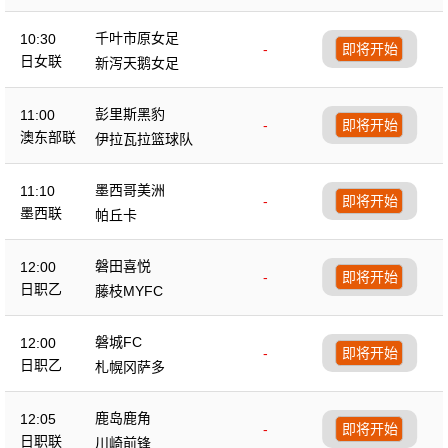
千叶市原女足
10:30
-
即将开始
日女联
新泻天鹅女足
彭里斯黑豹
11:00
-
即将开始
澳东部联
伊拉瓦拉篮球队
墨西哥美洲
11:10
-
即将开始
墨西联
帕丘卡
磐田喜悦
12:00
-
即将开始
日职乙
藤枝MYFC
磐城FC
12:00
-
即将开始
日职乙
札幌冈萨多
鹿岛鹿角
12:05
-
即将开始
日职联
川崎前锋