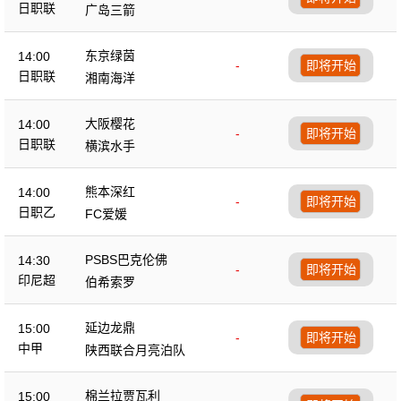
日职联
广岛三箭
东京绿茵
14:00
-
即将开始
日职联
湘南海洋
大阪樱花
14:00
-
即将开始
日职联
横滨水手
熊本深红
14:00
-
即将开始
日职乙
FC爱媛
PSBS巴克伦佛
14:30
-
即将开始
印尼超
伯希索罗
延边龙鼎
15:00
-
即将开始
中甲
陕西联合月亮泊队
棉兰拉贾瓦利
15:00