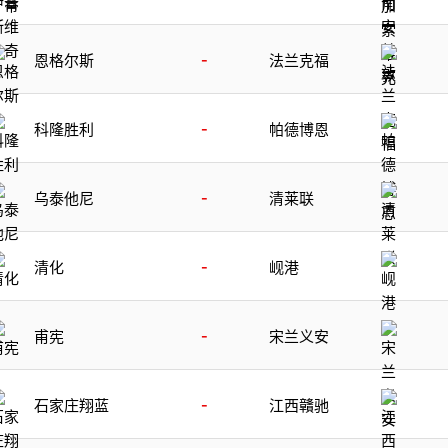
-
恩格尔斯
法兰克福
-
科隆胜利
帕德博恩
-
乌泰他尼
清莱联
-
清化
岘港
-
甫宪
宋兰义安
-
石家庄翔蓝
江西贛驰