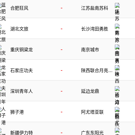
-
合肥狂风
江苏盐南苏科
-
湖北文旅
长沙湾田勇胜
-
重庆铜梁龙
南京城市
-
石家庄功夫
陕西联合月亮泊
队
-
深圳青年人
延边龙鼎
-
狮子港
阿尤塔亚联
-
新疆伊力特
广东东阳光