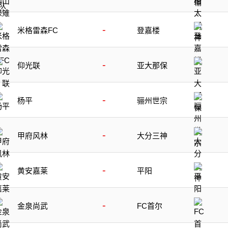
-
米格雷森FC
登嘉楼
-
仰光联
亚大那保
-
杨平
骊州世宗
-
甲府风林
大分三神
-
黄安嘉莱
平阳
-
金泉尚武
FC首尔