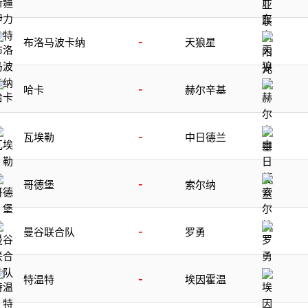
-
布洛马波卡纳
天狼星
-
哈卡
赫尔辛基
-
瓦埃勒
中日德兰
-
哥德堡
索尔纳
-
曼谷联合队
罗勇
-
特温特
埃因霍温