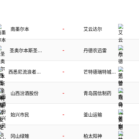
-
南墨尔本
艾云达尔
-
圣奥尔本斯圣特
丹德农迅雷
斯
-
西悉尼流浪者女
芒特德瑞特城女
足B队
足
-
山西汾酒股份
青岛国信制药
-
始兴市民
釜山运输
-
冈山绿雉
柏太阳神