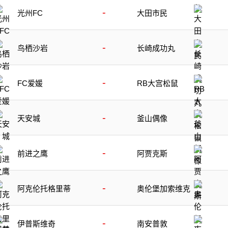
-
光州FC
大田市民
-
鸟栖沙岩
长崎成功丸
-
FC爱媛
RB大宫松鼠
-
天安城
釜山偶像
-
前进之鹰
阿贾克斯
-
阿克伦托格里蒂
奥伦堡加索维克
-
伊普斯维奇
南安普敦